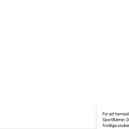
För att hemsid
SportAdmin. De
frivilliga cooki