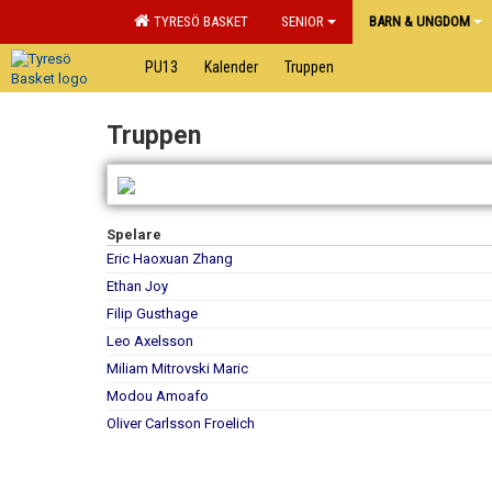
TYRESÖ BASKET
SENIOR
BARN & UNGDOM
PU13
Kalender
Truppen
Truppen
Spelare
Eric Haoxuan Zhang
Ethan Joy
Filip Gusthage
Leo Axelsson
Miliam Mitrovski Maric
Modou Amoafo
Oliver Carlsson Froelich