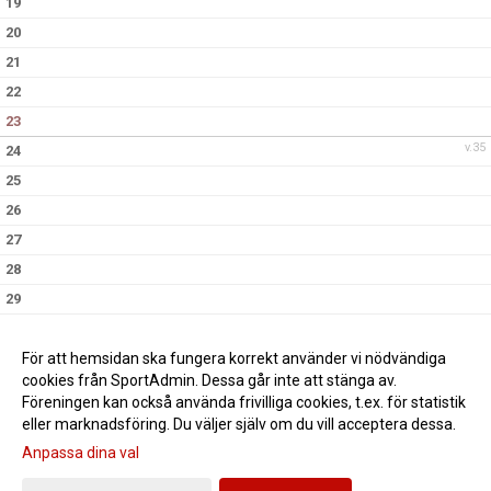
19
20
21
22
23
v.35
24
25
26
27
28
29
30
16:45
Basketlandskamp, Hovet
(..)
v.36
31
För att hemsidan ska fungera korrekt använder vi nödvändiga
cookies från SportAdmin. Dessa går inte att stänga av.
Föreningen kan också använda frivilliga cookies, t.ex. för statistik
eller marknadsföring. Du väljer själv om du vill acceptera dessa.
Anpassa dina val
Cookie-inställningar
Gå till Webbversion