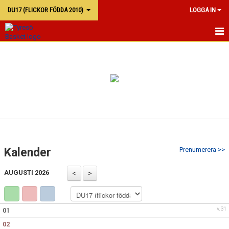
DU17 (FLICKOR FÖDDA 2010)
LOGGA IN
DU17
KALENDER
TRUPPEN
Kalender
Prenumerera >>
AUGUSTI 2026
v.31
01
02