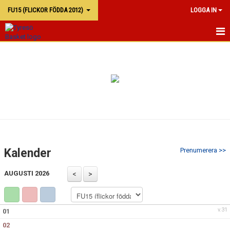
FU15 (FLICKOR FÖDDA 2012)
LOGGA IN
FU15
KALENDER
TRUPPEN
Kalender
Prenumerera >>
AUGUSTI 2026
v.31
01
02