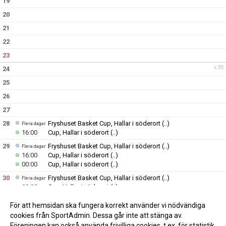
19
20
21
22
23
v.35
24
25
26
27
28
Fryshuset Basket Cup, Hallar i söderort
(..)
Flera dagar
16:00
Cup, Hallar i söderort
(..)
29
Fryshuset Basket Cup, Hallar i söderort
(..)
Flera dagar
16:00
Cup, Hallar i söderort
(..)
00:00
Cup, Hallar i söderort
(..)
30
Fryshuset Basket Cup, Hallar i söderort
(..)
Flera dagar
00:00
Cup, Hallar i söderort
(..)
00:00
Cup, Hallar i söderort
(..)
För att hemsidan ska fungera korrekt använder vi nödvändiga
v.36
31
cookies från SportAdmin. Dessa går inte att stänga av.
Föreningen kan också använda frivilliga cookies, t.ex. för statistik